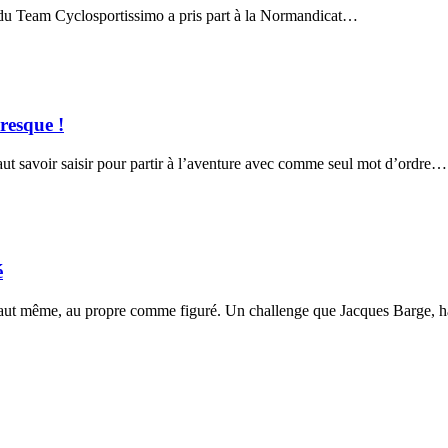
on du Team Cyclosportissimo a pris part à la Normandicat…
resque !
aut savoir saisir pour partir à l’aventure avec comme seul mot d’ordre…
é
ès haut même, au propre comme figuré. Un challenge que Jacques Barge,