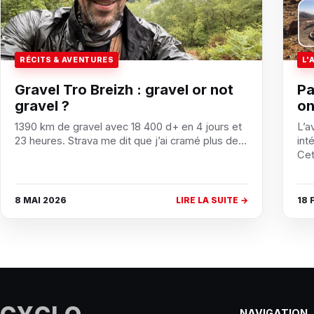
RÉCITS & AVENTURES
L'
Gravel Tro Breizh : gravel or not
Pa
gravel ?
on
1390 km de gravel avec 18 400 d+ en 4 jours et
L’a
23 heures. Strava me dit que j’ai cramé plus de…
int
Cet
8 MAI 2026
LIRE LA SUITE →
18 
NAVIGATION