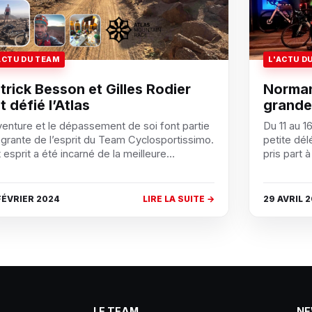
ACTU DU TEAM
L'ACTU D
trick Besson et Gilles Rodier
Normand
t défié l’Atlas
grande
venture et le dépassement de soi font partie
Du 11 au 16
égrante de l’esprit du Team Cyclosportissimo.
petite dé
 esprit a été incarné de la meilleure…
pris part 
FÉVRIER 2024
LIRE LA SUITE →
29 AVRIL 
LE TEAM
NE