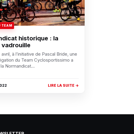
U TEAM
icat historique : la
 vadrouille
 avril, à l’initiative de Pascal Bride, une
légation du Team Cyclosportissimo a
à la Normandicat…
2022
LIRE LA SUITE →
WSLETTER