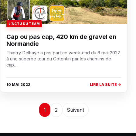
L'ACTU DU TEAM
Cap ou pas cap, 420 km de gravel en
Normandie
Thierry Delhaye a pris part ce week-end du 8 mai 2022
à une superbe tour du Cotentin par les chemins de
cap…
10 MAI 2022
LIRE LA SUITE →
Pagination
1
2
Suivant
des
publications