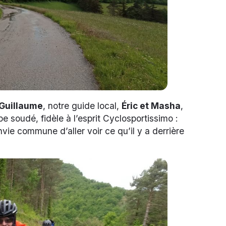
Guillaume
, notre guide local,
Éric et Masha
,
pe soudé, fidèle à l’esprit Cyclosportissimo :
nvie commune d’aller voir ce qu’il y a derrière